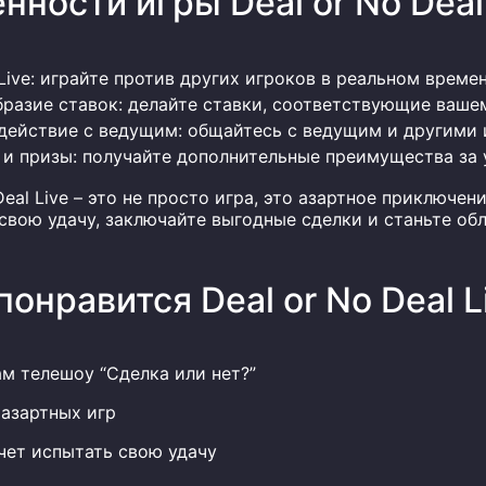
нности игры Deal or No Deal
ive: играйте против других игроков в реальном времен
разие ставок: делайте ставки, соответствующие ваше
действие с ведущим: общайтесь с ведущим и другими и
и призы: получайте дополнительные преимущества за у
Deal Live – это не просто игра, это азартное приключ
свою удачу, заключайте выгодные сделки и станьте обл
понравится Deal or No Deal L
м телешоу “Сделка или нет?”
азартных игр
очет испытать свою удачу