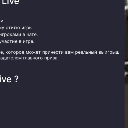
 Live
и.
му стилю игры.
гроками в чате.
частие в игре.
ение, которое может принести вам реальный выигрыш.
адателем главного приза!
ive ?