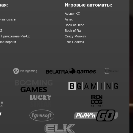
ная:
Игровые автоматы:
и
Aviator KZ
е автоматы
Aztec
Book of Dead
KZ
Book of Ra
 Приложение Pin-Up
Crazy Monkey
ая версия
Fruit Cocktail