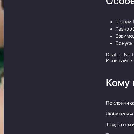
Особе
Режим L
Разнооб
Взаимо
Бонусы 
Deal or No 
Испытайте 
Кому 
Поклонника
Любителям 
Тем, кто х