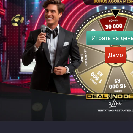
Играть на ден
Демо