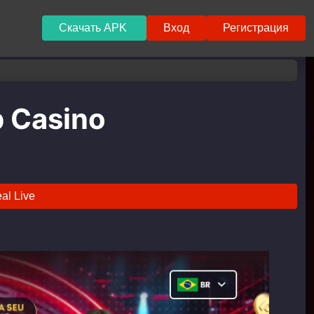
Скачать APK
Вход
Регистрация
p Casino
al Live