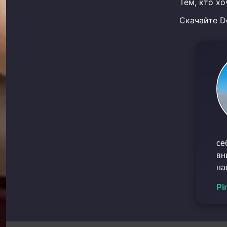
Тем, кто х
Скачайте De
се
вн
на
Pi