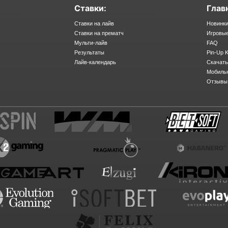
Ставки:
Глав
Ставки на лайв
Новинк
Ставки на прематч
Игровы
Мульти-лайв
FAQ
Результаты
Pin-Up 
Лайв-календарь
Скачать
Мобильн
Отзывы