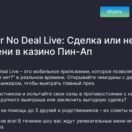
Играть
or No Deal Live: Сделка или 
ни в казино Пин-Ап
 Deal Live – это мобильное приложение, которое позвол
и нет?” в реальном времени. Открывайте чемоданы с де
анкиром, чтобы выиграть главный приз.
астником и испытайте свои силы в противостоянии с х
крупного выигрыша или заключить выгодную сделку?
 на помощь до 5 друзей и родственников – их советы м
 не все! В течение шоу вас ждут увлекательные мини-
з.