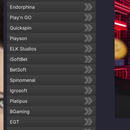
Endorphina
Play'n GO
Quickspin
Playson
ELK Studios
iSoftBet
BetSoft
Spinomenal
Igrosoft
Platipus
BGaming
EGT