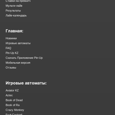
Ставки на прематч
Мульти-лайв
Результаты
Лайв-календарь
Главная:
Новинки
Игровые автоматы
FAQ
Pin-Up KZ
Скачать Приложение Pin-Up
Мобильная версия
Отзывы
Игровые автоматы:
Aviator KZ
Aztec
Book of Dead
Book of Ra
Crazy Monkey
Fruit Cocktail