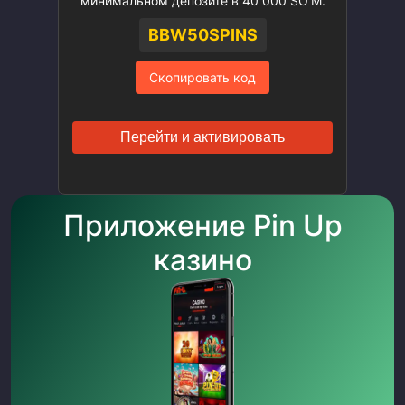
минимальном депозите в 40 000 SO’M.
BBW50SPINS
Скопировать код
Перейти и активировать
Приложение Pin Up
казино