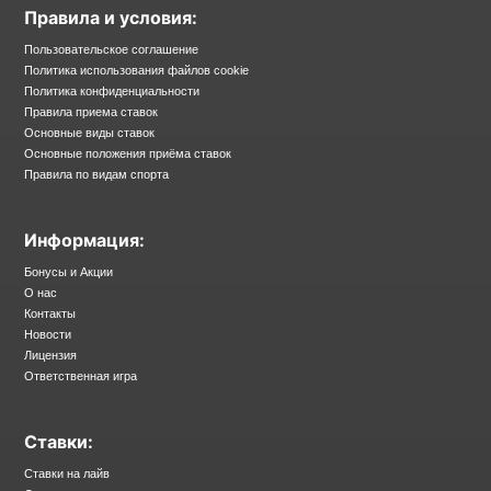
Правила и условия:
Пользовательское соглашение
Политика использования файлов cookie
Политика конфиденциальности
Правила приема ставок
Основные виды ставок
Основные положения приёма ставок
Правила по видам спорта
Информация:
Бонусы и Акции
О нас
Контакты
Новости
Лицензия
Ответственная игра
Ставки:
Ставки на лайв