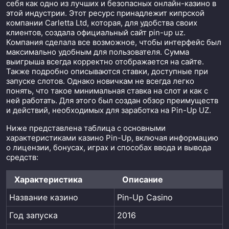
себя как одно из лучших и безопасных онлайн-казино в
этой индустрии. Этот ресурс принадлежит кипрской
компании Carletta Ltd, которая, для удобства своих
клиентов, создала официальный сайт pin-up uz.
Компания сделала все возможное, чтобы интерфейс был
максимально удобным для пользователя. Сумма
выигрыша всегда корректно отображается на сайте.
Также подробно описываются ставки, доступные при
запуске слотов. Однако новичкам не всегда легко
понять, что такое минимальная ставка на слот и как с
ней работать. Для этого был создан обзор преимуществ
и действий, необходимых для заработка на Pin-Up UZ.
Ниже представлена таблица с основными
характеристиками казино Pin-Up, включая информацию
о лицензии, бонусах, играх и способах ввода и вывода
средств:
Характеристика
Описание
Название казино
Pin-Up Casino
Год запуска
2016