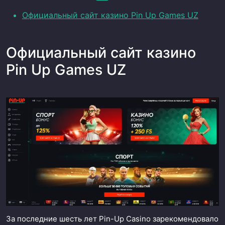
Официальный сайт казино Pin Up Games UZ
Официальный сайт казино
Pin Up Games UZ
За последние шесть лет Pin-Up Casino зарекомендовало