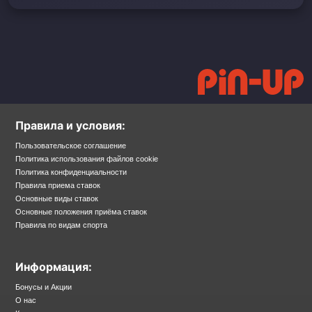
Правила и условия:
Пользовательское соглашение
Политика использования файлов cookie
Политика конфиденциальности
Правила приема ставок
Основные виды ставок
Основные положения приёма ставок
Правила по видам спорта
Информация:
Бонусы и Акции
О нас