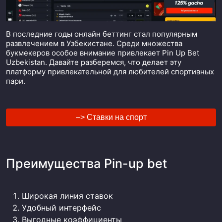
В последние годы онлайн беттинг стал популярным
развлечением в Узбекистане. Среди множества
букмекеров особое внимание привлекает Pin Up Bet
Uzbekistan. Давайте разберемся, что делает эту
платформу привлекательной для любителей спортивных
пари.
–> Ставки на спорт
Преимущества Pin-up bet
Широкая линия ставок
Удобный интерфейс
Выгодные коэффициенты