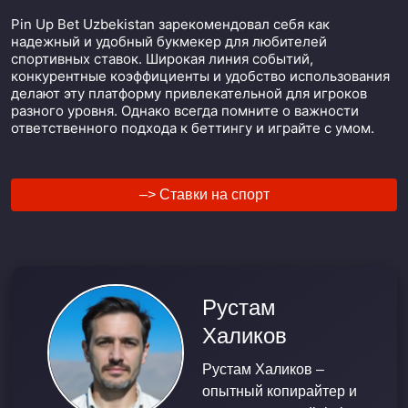
Pin Up Bet Uzbekistan зарекомендовал себя как
надежный и удобный букмекер для любителей
спортивных ставок. Широкая линия событий,
конкурентные коэффициенты и удобство использования
делают эту платформу привлекательной для игроков
разного уровня. Однако всегда помните о важности
ответственного подхода к беттингу и играйте с умом.
–> Ставки на спорт
Рустам
Халиков
Рустам Халиков –
опытный копирайтер и