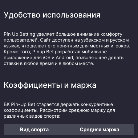
Удобство использования
Pin Up Betting уделяет большое внимание комфорту
пользователей. Сайт доступен на узбекском и русском
языках, что делает его понятным для местных игроков.
Кроме того, Pinup Bet разработал мобильное
приложение для iOS и Android, позволяющее делать
ставки в любое время и в любом месте.
Коэффициенты и маржа
БК Pin-Up Bet старается держать конкурентные
коэффициенты. Рассмотрим среднюю маржу для
различных видов спорта:
Вид спорта
Средняя маржа