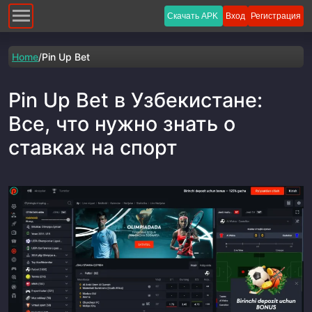
Скачать APK
Вход
Регистрация
Home
/
Pin Up Bet
Pin Up Bet в Узбекистане:
Все, что нужно знать о
ставках на спорт