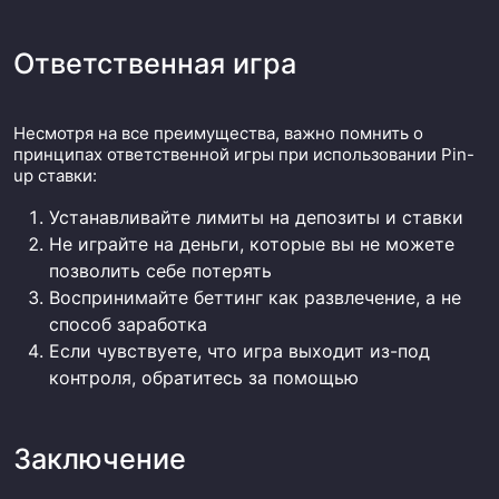
Ответственная игра
Несмотря на все преимущества, важно помнить о
принципах ответственной игры при использовании Pin-
up ставки:
Устанавливайте лимиты на депозиты и ставки
Не играйте на деньги, которые вы не можете
позволить себе потерять
Воспринимайте беттинг как развлечение, а не
способ заработка
Если чувствуете, что игра выходит из-под
контроля, обратитесь за помощью
Заключение